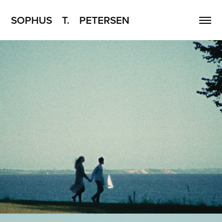
SOPHUS    T.    PETERSEN
Eventyret om frøprinsen
2026